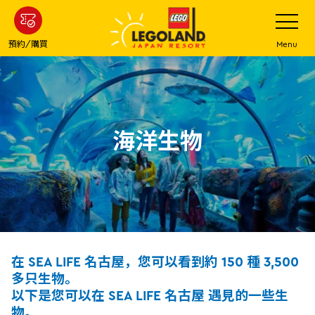
下
打
開
一
網
站
步
預約/購買
Menu
菜
主
單
要
內
容
海洋生物
在 SEA LIFE 名古屋，您可以看到約 150 種 3,500
多只生物。
以下是您可以在 SEA LIFE 名古屋 遇見的一些生
物。