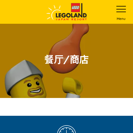
下
打
开
一
网
站
步
Menu
菜
主
单
要
内
容
餐厅/商店