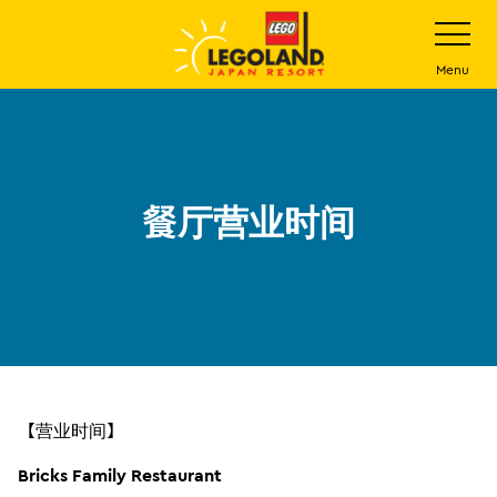
下
打
开
一
网
站
步
Menu
菜
主
单
要
内
容
餐厅营业时间
【营业时间】
Bricks Family Restaurant