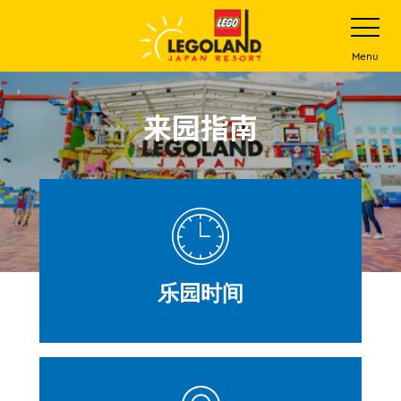
下
打
开
一
网
站
步
Menu
菜
主
单
要
内
来园指南
容
乐园时间