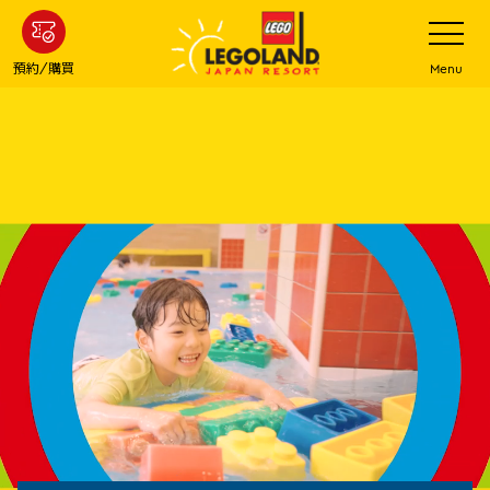
下
打
開
一
網
站
步
預約/購買
Menu
菜
主
單
要
內
容