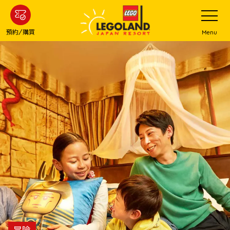
下
打
開
一
網
站
步
預約/購買
Menu
菜
主
單
要
內
容
冒險