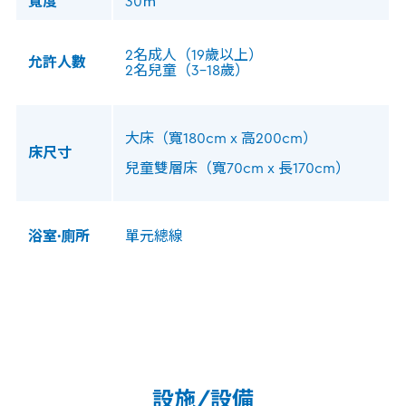
寬度
30㎡
2名成人（19歲以上）
允許人數
2名兒童（3-18歲）
大床（寬180cm x 高200cm）
床尺寸
兒童雙層床（寬70cm x 長170cm）
浴室·廁所
單元總線
設施/設備