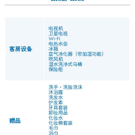
电视机
卫星电视
Wi-Fi
电热水壶
客房设备
冰箱
空气净化器（带加湿功能）
吹风机
温水洗净式马桶
保险柜
洗手・洗脸泡沫
沐浴露
洗发水
护发素
牙具套装
卸妆用品
化妆水
赠品
化妆棉套装
毛巾
浴巾