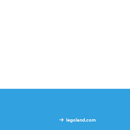
legoland.com