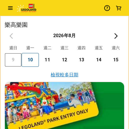
樂高樂園
2026年8月
週日
週一
週二
週三
週四
週五
週六
9
10
11
12
13
14
15
檢視較多日期