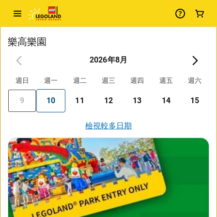
樂高樂園
2026年8月
週日
週一
週二
週三
週四
週五
週六
9
10
11
12
13
14
15
檢視較多日期