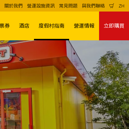
關於我們
營運設施資訊
常見問題
與我們聯絡
ZH
購
中
物
文
車
（
票券
酒店
度假村指南
營運情報
立即購買