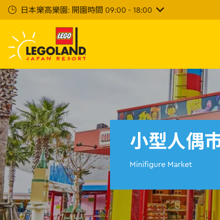
下
日本樂高樂園: 開園時間 09:00 - 18:00
一
步
主
要
內
容
小型人偶
Minifigure Market