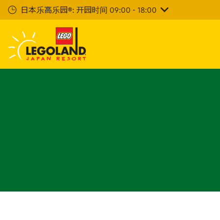
下
日本乐高乐园®: 开园时间 09:00 - 18:00
一
步
主
要
内
容