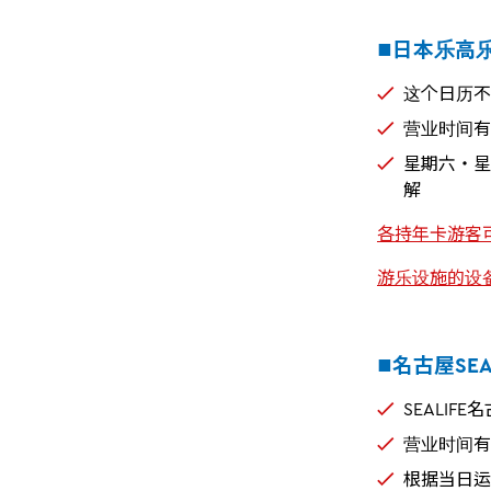
■日本乐高
这个日历不
营业时间有
星期六・星
解
各持年卡游客
游乐设施的设
■名古屋SEAL
SEALIF
营业时间有
根据当日运