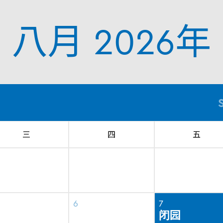
八月 2026年
®
三
四
五
6
7
闭园