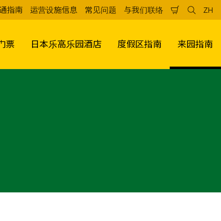
通指南
运营设施信息
常见问题
与我们联络
ZH
购
检
中
物
索
文
车
（
门票
日本乐高乐园酒店
度假区指南
来园指南