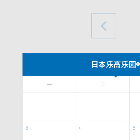
日本乐高乐园
一
二
3
4
5