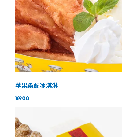
苹果条配冰淇淋
¥900