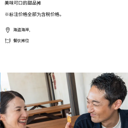
美味可口的甜品摊
※标注价格全部为含税价格。
海盗海岸,
餐饮摊位