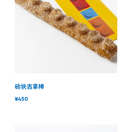
砖块吉拿棒
¥450