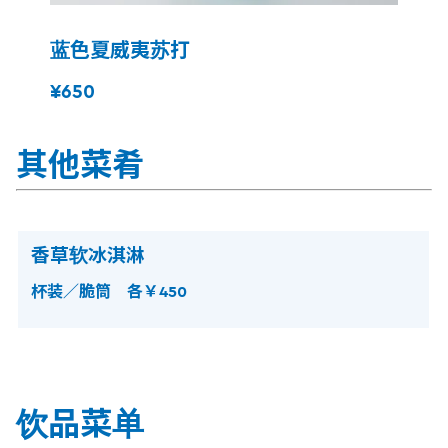
蓝色夏威夷苏打
¥650
其他菜肴
香草软冰淇淋
杯装／脆筒 各￥450
饮品菜单