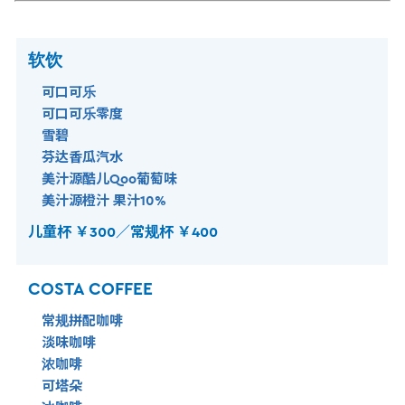
软饮
可口可乐
可口可乐零度
雪碧
芬达香瓜汽水
美汁源酷儿Qoo葡萄味
美汁源橙汁 果汁10%
儿童杯 ￥300／常规杯 ￥400
COSTA COFFEE
常规拼配咖啡
淡味咖啡
浓咖啡
可塔朵