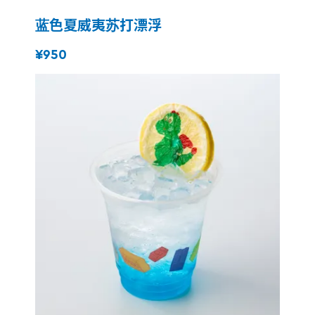
蓝色夏威夷苏打漂浮
¥950