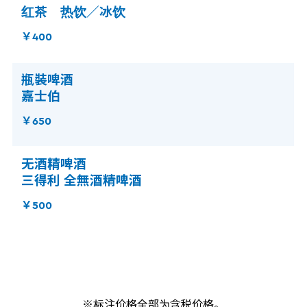
红茶 热饮／冰饮
￥400
瓶裝啤酒
嘉士伯
￥650
无酒精啤酒
三得利 全無酒精啤酒
￥500
※标注价格全部为含税价格。