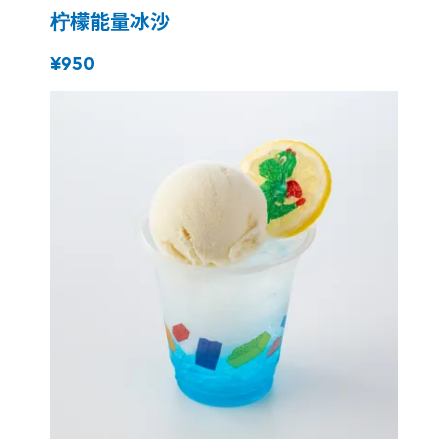
柠檬能量冰沙
¥950