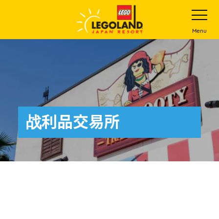
下
打
开
一
网
站
步
Menu
菜
主
单
要
内
容
战利品交易所