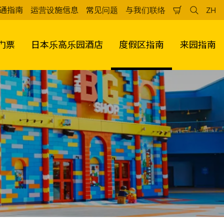
通指南
运营设施信息
常见问题
与我们联络
ZH
购
检
中
物
索
文
车
（
门票
日本乐高乐园酒店
度假区指南
来园指南