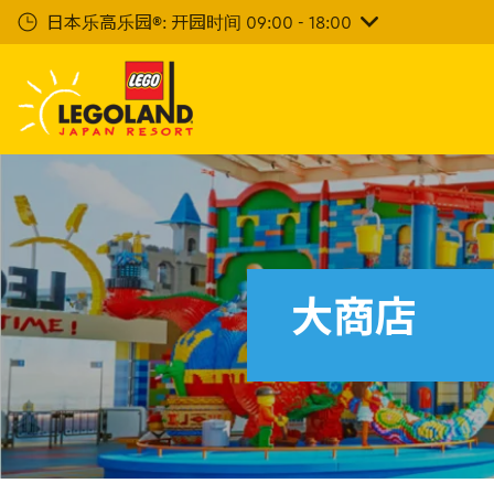
下
日本乐高乐园®: 开园时间 09:00 - 18:00
一
步
主
要
内
容
大商店