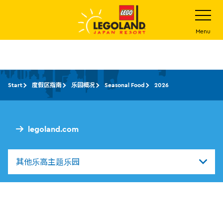
下
打
开
一
网
站
步
Menu
菜
主
单
要
内
容
Start
度假区指南
乐园概况
Seasonal Food
2026
legoland.com
其他乐高主题乐园