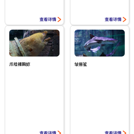
查看详情
查看详情
爪哇裸胸鯙
皱唇鲨
查看详情
查看详情