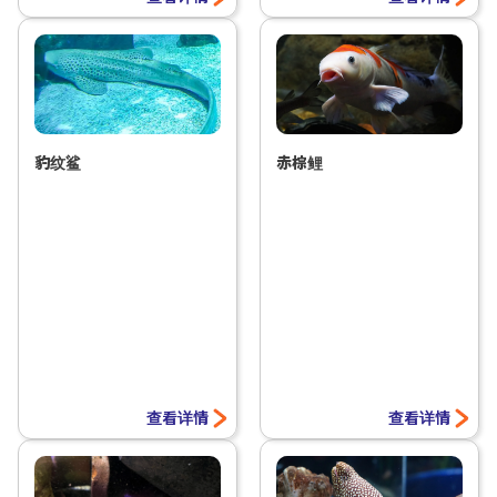
豹纹鲨
赤棕鲤
查看详情
查看详情