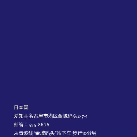
日本国
爱知县名古屋市港区金城码头2-7-1
邮编：455-8606
从青波线“金城码头”站下车 步行10分钟