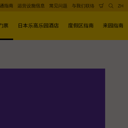
通指南
运营设施信息
常见问题
与我们联络
ZH
购
检
中
物
索
文
车
（
门票
日本乐高乐园酒店
度假区指南
来园指南