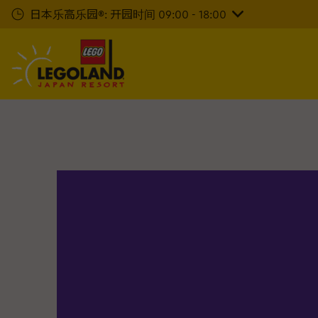
下
日本乐高乐园®: 开园时间 09:00 - 18:00
一
步
主
要
内
容