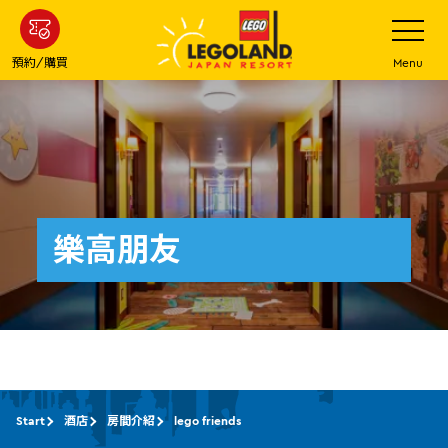
下
打
開
一
網
站
步
預約/購買
Menu
菜
主
單
要
內
容
樂高朋友
Start
酒店
房間介紹
lego friends