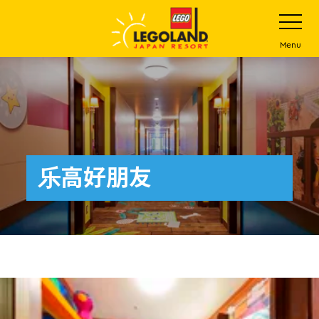
下
打
开
一
网
站
步
Menu
菜
主
单
要
内
容
乐高好朋友