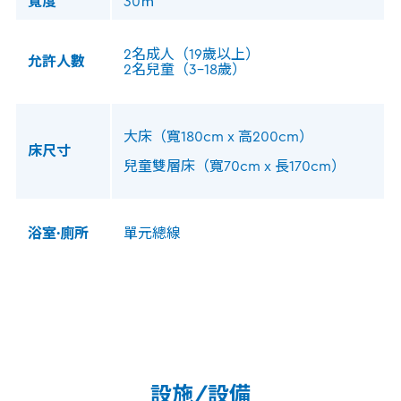
寬度
30㎡
2名成人（19歲以上）
允許人數
2名兒童（3-18歲）
大床（寬180cm x 高200cm）
床尺寸
兒童雙層床（寬70cm x 長170cm）
浴室·廁所
單元總線
設施/設備