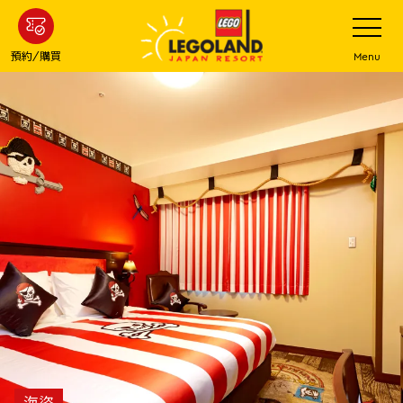
下
打
開
一
網
站
步
預約/購買
Menu
菜
主
單
要
內
容
海盜