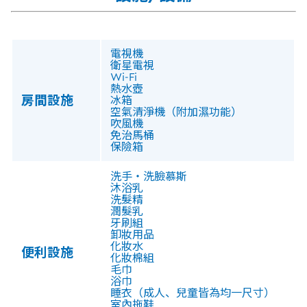
電視機
衛星電視
Wi‑Fi
熱水壺
房間設施
冰箱
空氣清淨機（附加濕功能）
吹風機
免治馬桶
保險箱
洗手・洗臉慕斯
沐浴乳
洗髮精
潤髮乳
牙刷組
卸妝用品
化妝水
便利設施
化妝棉組
毛巾
浴巾
睡衣（成人、兒童皆為均一尺寸）
室內拖鞋