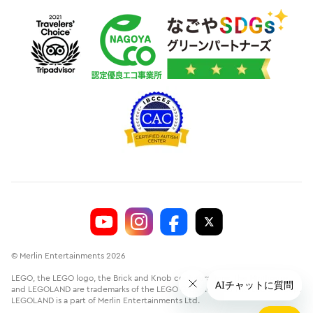
© Merlin Entertainments 2026
LEGO, the LEGO logo, the Brick and Knob configurations, the Minifigure
and LEGOLAND are trademarks of the LEGO Group.©2026 The LEGO Group.
LEGOLAND is a part of Merlin Entertainments Ltd.