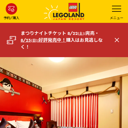
メ
メ
ニ
イ
ュ
ー
ン
予約/購入
メニュー
を
コ
開
く
ン
まつりナイトチケット 8/22
:完売・
(土)
テ
8/23
:好評発売中！
購入はお見逃しな
(日)
閉
ン
く！
じ
ツ
る
へ