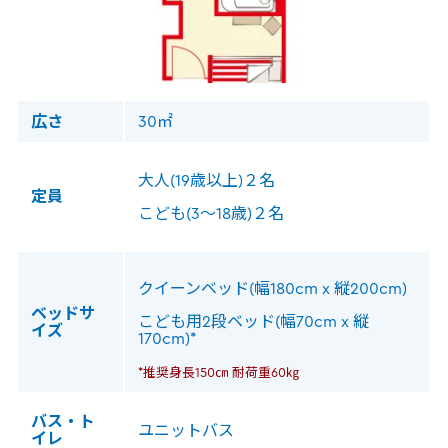
広さ
30㎡
大人(19歳以上)２名
定員
こども(3～18歳)２名
クイーンベッド(幅180cm x 縦200cm)
ベッドサ
こども用2段ベッド(幅70cm x 縦
イズ
170cm)*
*推奨身長150㎝ 耐荷重60㎏
バス・ト
ユニットバス
イレ