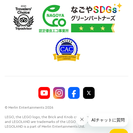
© Merlin Entertainments 2026
LEGO, the LEGO logo, the Brick and Knob configurations, the Minifigure
and LEGOLAND are trademarks of the LEGO Group.©2026 The LEGO Group.
LEGOLAND is a part of Merlin Entertainments Ltd.