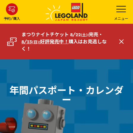
メ
メ
ニ
イ
ュ
ー
ン
予約/購入
メニュー
を
コ
開
く
ン
まつりナイトチケット 8/22
:完売・
(土)
テ
8/23
:好評発売中！
購入はお見逃しな
(日)
閉
ン
く！
じ
ツ
る
へ
年間パスポート・カレンダ
ー