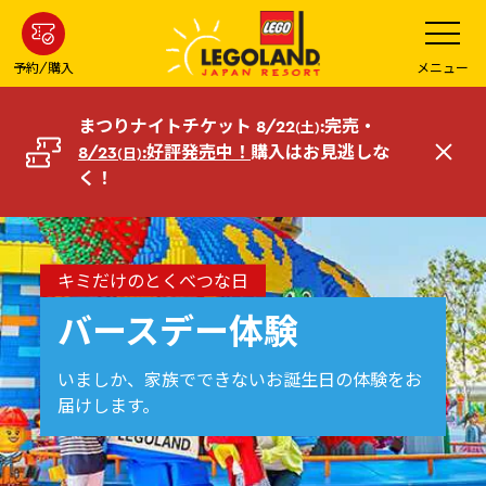
メ
メ
ニ
イ
ュ
ー
ン
予約/購入
メニュー
を
コ
開
く
ン
まつりナイトチケット 8/22
:完売・
(土)
テ
8/23
:好評発売中！
購入はお見逃しな
(日)
閉
ン
く！
じ
ツ
る
へ
キミだけのとくべつな日
バースデー体験
いましか、家族でできないお誕生日の体験をお
届けします。