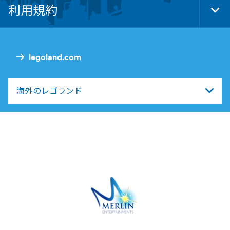
利用規約
Tog
Foo
Nav
legoland.com
海外のレゴランド