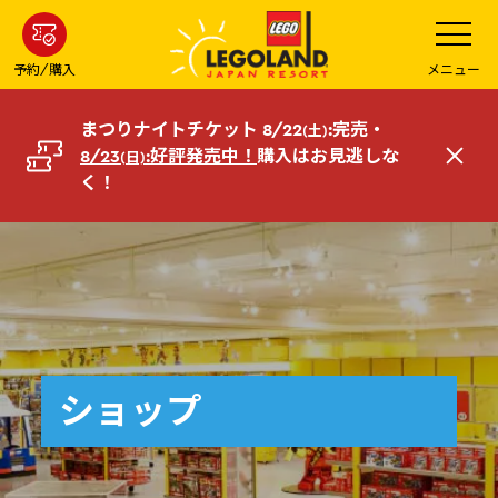
メ
メ
ニ
イ
ュ
ー
ン
予約/購入
メニュー
を
コ
開
く
ン
まつりナイトチケット 8/22
:完売・
(土)
テ
8/23
:好評発売中！
購入はお見逃しな
(日)
閉
ン
く！
じ
ツ
る
へ
ショップ