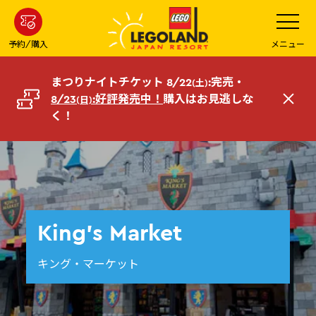
メ
メ
ニ
イ
ュ
ー
ン
予約/購入
メニュー
を
コ
開
く
ン
まつりナイトチケット 8/22
:完売・
(土)
テ
8/23
:好評発売中！
購入はお見逃しな
(日)
閉
ン
く！
じ
ツ
る
へ
King's Market
キング・マーケット