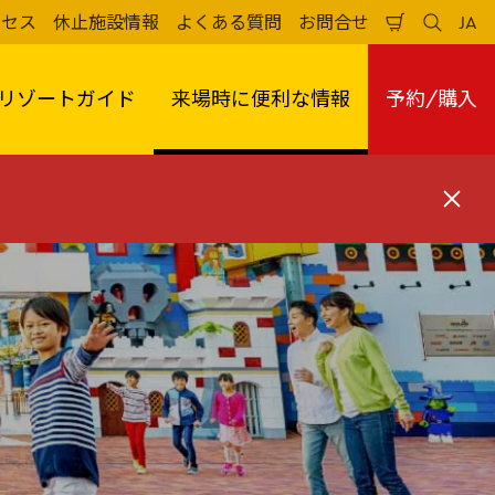
クセス
休止施設情報
よくある質問
お問合せ
JA
買
検
日
い
索
本
物
す
語
か
る
リゾートガイド
来場時に便利な情報
予約/購入
ご
閉
じ
る