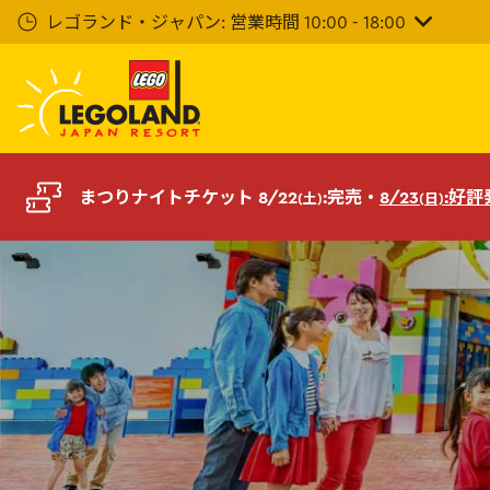
メ
レゴランド・ジャパン: 営業時間 10:00 - 18:00
イ
ン
コ
ン
テ
ン
ツ
まつりナイトチケット 8/22
:完売・
8/23
:好
(土)
(日)
へ