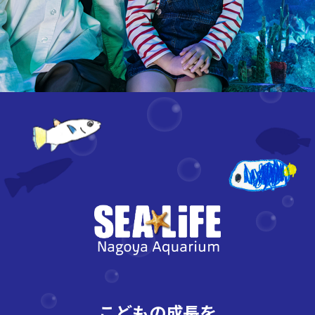
名
古
屋
シ
ー
ラ
イ
フ
水
族
館
こどもの成長を