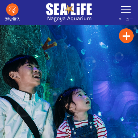
メ
メ
イ
ニ
ン
ュ
ー
コ
メニュー
予約/購入
を
ン
開
く
テ
ン
ツ
へ