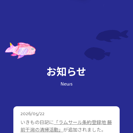
お知らせ
News
2026/05/22
いきもの日記に
「ラムサール条約登録地 藤
前干潟の清掃活動」
が追加されました。