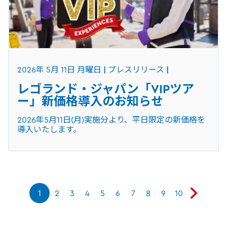
2026年 5月 11日 月曜日
プレスリリース
レゴランド・ジャパン「VIPツア
ー」新価格導⼊のお知らせ
2026年5⽉11⽇(⽉)実施分より、平⽇限定の新価格を
導⼊いたします。
1
2
3
4
5
6
7
8
9
10