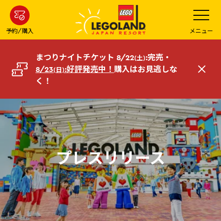
メ
メ
ニ
イ
ュ
ー
ン
予約/購入
メニュー
を
コ
開
く
ン
まつりナイトチケット 8/22
:完売・
(土)
テ
8/23
:好評発売中！
購入はお見逃しな
(日)
閉
ン
く！
じ
ツ
る
へ
プレスリリース