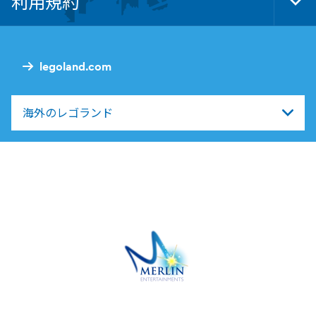
利用規約
Tog
Foo
Nav
legoland.com
海外のレゴランド