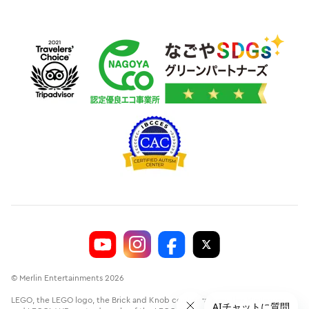
© Merlin Entertainments 2026
LEGO, the LEGO logo, the Brick and Knob configurations, the Minifigure