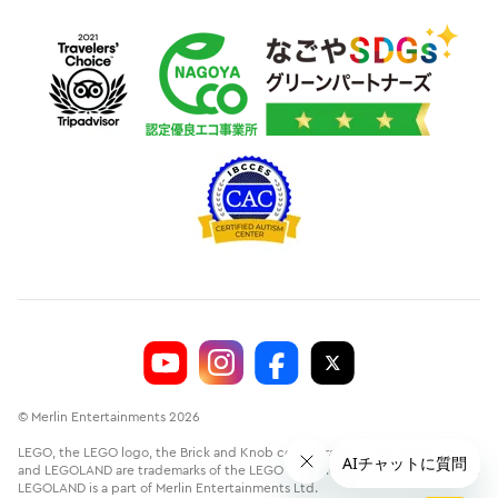
© Merlin Entertainments 2026
LEGO, the LEGO logo, the Brick and Knob configurations, the Minifigure
and LEGOLAND are trademarks of the LEGO Group.©2026 The LEGO Group.
LEGOLAND is a part of Merlin Entertainments Ltd.