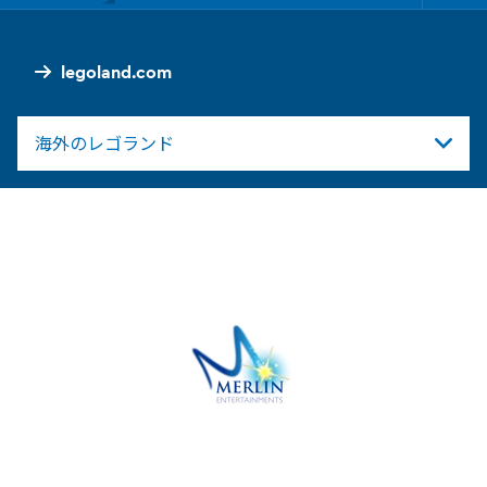
Foo
Nav
legoland.com
海外のレゴランド