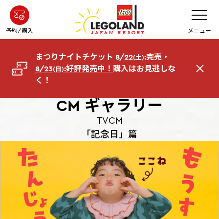
メ
メ
ニ
イ
ュ
ー
ン
予約/購入
メニュー
を
コ
開
く
ン
まつりナイトチケット 8/22
:完売・
(土)
テ
8/23
:好評発売中！
購入はお見逃しな
(日)
閉
ン
く！
じ
ツ
る
へ
CM
ギャラリー
TVCM
「記念日」篇