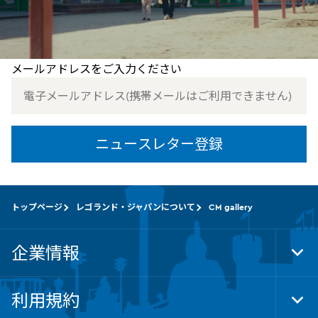
お得なキャンペーンや最新イベント情
報をお届けします
メールアドレスをご入力ください
本動画の公開期間は終了いたしました。
多くの方にご視聴いただき、誠にありがとうございました。
ニュースレター登録
トップページ
レゴランド・ジャパンについて
CM gallery
企業情報
Tog
Foo
Nav
利用規約
Tog