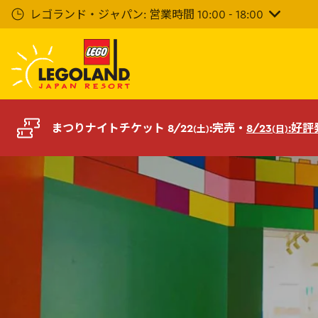
メ
レゴランド・ジャパン: 営業時間 10:00 - 18:00
イ
ン
コ
ン
テ
ン
ツ
まつりナイトチケット 8/22
:完売・
8/23
:好
(土)
(日)
へ