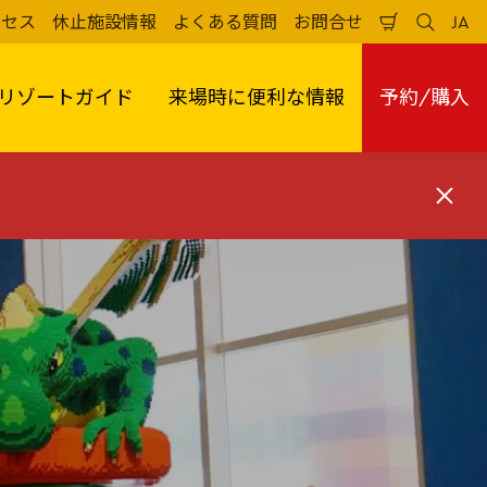
クセス
休止施設情報
よくある質問
お問合せ
JA
買
検
日
い
索
本
物
す
語
か
る
リゾートガイド
来場時に便利な情報
予約/購入
ご
閉
じ
る