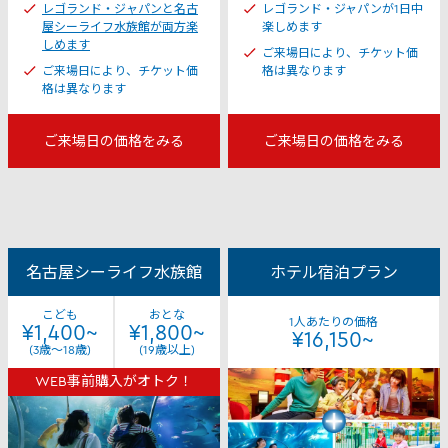
レゴランド・ジャパンと名古
レゴランド・ジャパンが1日中
屋シーライフ水族館が両方楽
楽しめます
しめます
ご来場日により、チケット価
ご来場日により、チケット価
格は異なります
格は異なります
ご来場日の価格をみる
ご来場日の価格をみる
名古屋シーライフ水族館
ホテル宿泊プラン
こども
おとな
1人あたりの価格
¥1,400~
¥1,800~
¥16,150~
(3歳～18歳)
(19歳以上)
WEB事前購入がオトク！