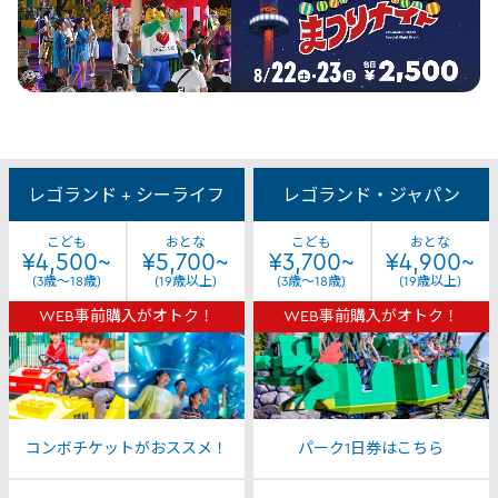
Tickets
&
レゴランド + シーライフ
レゴランド・ジャパン
Passes
こども
おとな
こども
おとな
¥4,500~
¥5,700~
¥3,700~
¥4,900~
(3歳～18歳)
(19歳以上)
(3歳～18歳)
(19歳以上)
WEB事前購入がオトク！
WEB事前購入がオトク！
コンボチケットがおススメ！
パーク1日券はこちら