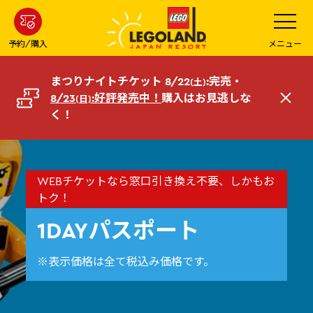
メ
メ
ニ
イ
ュ
ー
ン
予約/購入
メニュー
を
コ
開
く
ン
まつりナイトチケット 8/22
:完売・
(土)
テ
8/23
:好評発売中！
購入はお見逃しな
(日)
閉
ン
く！
じ
ツ
る
へ
WEBチケットなら窓口引き換え不要、しかもお
トク！
1DAYパスポート
※表示価格は全て税込み価格です。