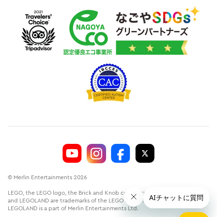
© Merlin Entertainments 2026
LEGO, the LEGO logo, the Brick and Knob configurations, the Minifigure
and LEGOLAND are trademarks of the LEGO Group.©2026 The LEGO Group.
LEGOLAND is a part of Merlin Entertainments Ltd.