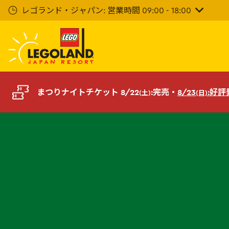
メ
レゴランド・ジャパン: 営業時間 09:00 - 18:00
イ
ン
コ
ン
テ
ン
ツ
まつりナイトチケット 8/22
:完売・
8/23
:好
(土)
(日)
へ