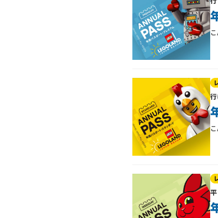
行
こ
行
こ
平