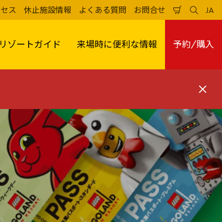
クセス
休止施設情報
よくある質問
お問合せ
JA
買
検
日
い
索
本
物
す
語
か
る
リゾートガイド
来場時に便利な情報
予約/購入
ご
閉
じ
る