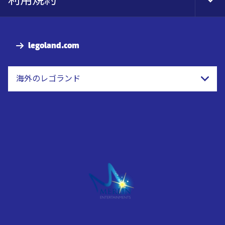
Tog
Foo
Nav
legoland.com
海外のレゴランド