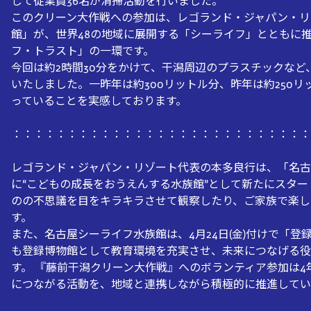
して従業員36名が清掃活動を行いました。
このクリーン大作戦への参加は、レゴランド・ジャパン・リ
館」が、世界48の地域に展開する「シーライフ」とともに
フ・トラスト」の一環です。
今回は約2時間30分をかけて、干潟周辺のプラスチックなど
いたしました。一昨年は約300リットル分、昨年は約250
っていることを実感しております。
：：：：：：：：：：：：：：：：：：：：：：：：：：：
レゴランド・ジャパン・リゾート代表の本多良行は、「名古
に“こどもの成長をおうえんする水族館”として新たにスタ
のの不思議を目をキラキラさせて観察したり、ご家族で楽し
す。
また、名古屋シーライフ水族館は、4月24日(金)付けで「
も登録博物館として教育環境を充実させ、未来につなげる役
す。 『藤前干潟クリーン大作戦』へのボランティア参加は
につながる活動を、地域と連携しながら積極的に推進してい