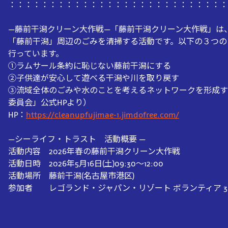
：：：：：：：：：：：：：：：：：：：：：：：：：：：
―藤前干潟クリーン大作戦―「藤前干潟クリーン大作戦」は
「藤前干潟」周辺のごみを清掃する活動です。以下の３つの
行っています。
①ラムサール条約に恥じない藤前干潟にする
②子供達が安心して遊べる干潟や川を取り戻す
③流域全体のごみや水のことを考えるネットワークを形成す
委員会」公式HPより）
HP：
https://cleanupfujimae-1.jimdofree.com/
―シーライフ・トラスト 活動概要 ―
活動内容 2026年春の藤前干潟クリーン大作戦
活動日時 2026年5月16日(土)09:30〜12:00
活動場所 藤前干潟(名古屋市港区)
参加者 レゴランド・ジャパン・リゾート ボランティア 3