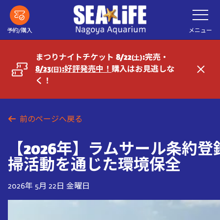
メ
メ
ニ
イ
ュ
ー
ン
メニュー
予約/購入
を
コ
開
く
ン
まつりナイトチケット 8/22
:完売・
(土)
テ
8/23
:好評発売中！
購入はお見逃しな
(日)
閉
ン
く！
じ
ツ
る
へ
前のページへ戻る
【2026年】ラムサール条約登
掃活動を通じた環境保全
2026年 5月 22日 金曜日