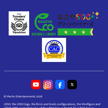
© Merlin Entertainments 2026
LEGO, the LEGO logo, the Brick and Knob configurations, the Minifigure and
LEGOLAND are trademarks of the LEGO Group.©2026 The LEGO Group.