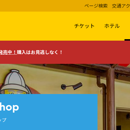
ページ検索
交通ア
チケット
ホテル
評発売中！
購入はお見逃しなく！
Shop
ップ