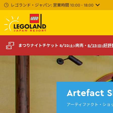
メ
レゴランド・ジャパン: 営業時間 10:00 - 18:00
イ
ン
コ
ン
テ
ン
ツ
まつりナイトチケット 8/22
:完売・
8/23
:好
(土)
(日)
へ
Artefact 
アーティファクト・ショ