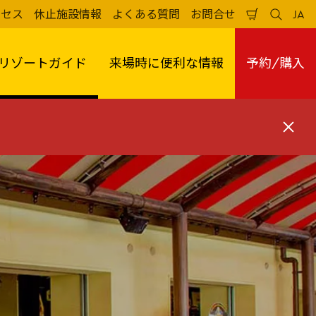
クセス
休止施設情報
よくある質問
お問合せ
JA
買
検
日
い
索
本
物
す
語
か
る
リゾートガイド
来場時に便利な情報
予約/購入
ご
閉
じ
る