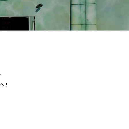
。
へ！
。