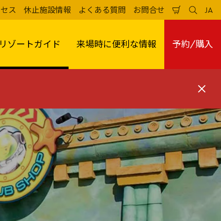
クセス
休止施設情報
よくある質問
お問合せ
JA
買
検
日
い
索
本
物
す
語
か
る
リゾートガイド
来場時に便利な情報
予約/購入
ご
閉
じ
る