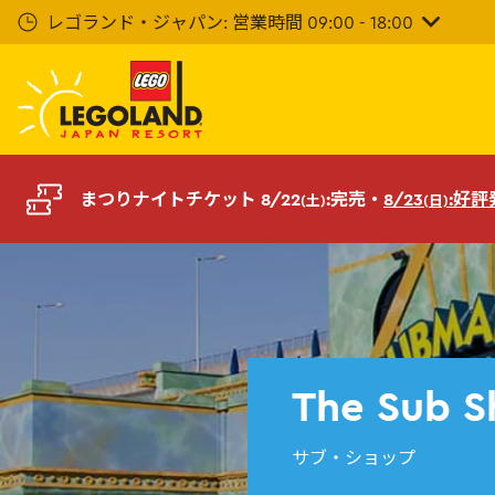
メ
レゴランド・ジャパン: 営業時間 09:00 - 18:00
イ
ン
コ
ン
テ
ン
ツ
まつりナイトチケット 8/22
:完売・
8/23
:好
(土)
(日)
へ
The Sub S
サブ・ショップ