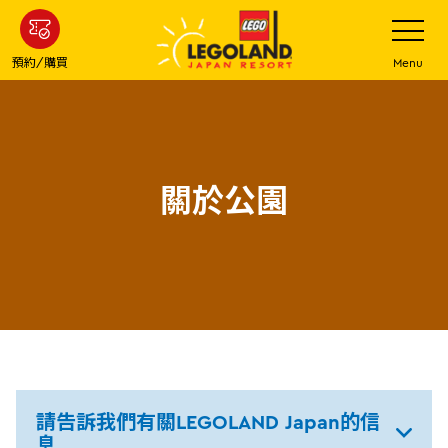
下
打
開
一
網
站
步
預約/購買
Menu
菜
主
單
要
內
容
關於公園
請告訴我們有關LEGOLAND Japan的信
息