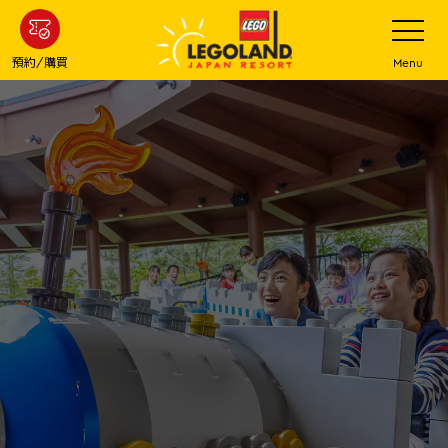
下
打
開
一
網
站
步
預約/購買
Menu
菜
主
單
要
內
容