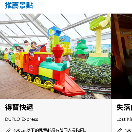
推薦景點
得寶快遞
失落
DUPLO Express
Lost K
100cm以下的兒童必須有陪同人員陪同。
1