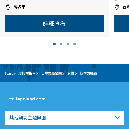
磚城市,
冒險
詳細查看
Start
度假村指南
日本樂高樂園
景點
默林的挑戰
legoland.com
其他樂高主題樂園