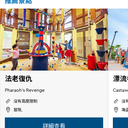
推薦景點
法老復仇
漂流
Pharaoh's Revenge
Casta
沒有高度限制
沒
冒險,
海
詳細查看