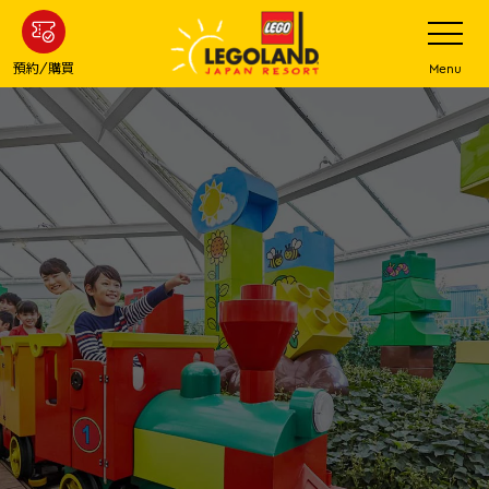
下
打
開
一
網
站
步
預約/購買
Menu
菜
主
單
要
內
容