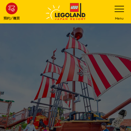
下
打
開
一
網
站
步
預約/購買
Menu
菜
主
單
要
內
容