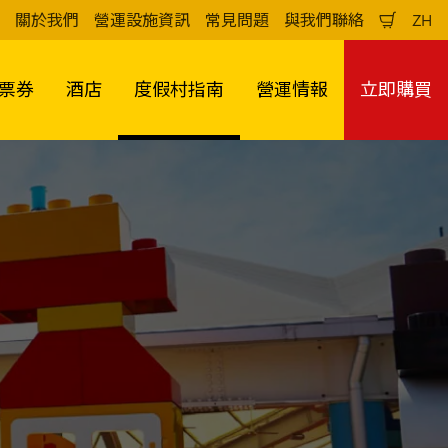
關於我們
營運設施資訊
常見問題
與我們聯絡
ZH
購
中
物
文
車
（
票券
酒店
度假村指南
營運情報
立即購買