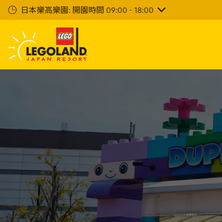
下
日本樂高樂園: 開園時間 09:00 - 18:00
一
步
主
要
內
容