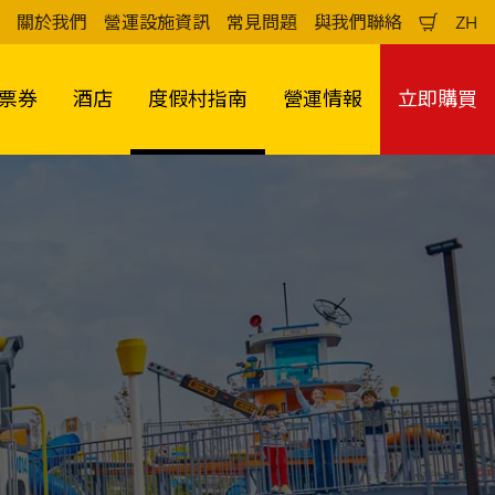
關於我們
營運設施資訊
常見問題
與我們聯絡
ZH
購
中
物
文
車
（
票券
酒店
度假村指南
營運情報
立即購買