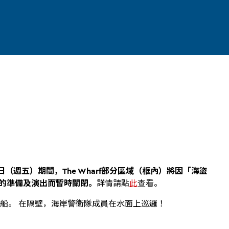
18日（週五）期間，The Wharf部分區域（框內）將因「海盜
cise」的準備及演出而暫時關閉。
詳情請點
此
查看。
船。 在隔壁，海岸警衛隊成員在水面上巡邏！