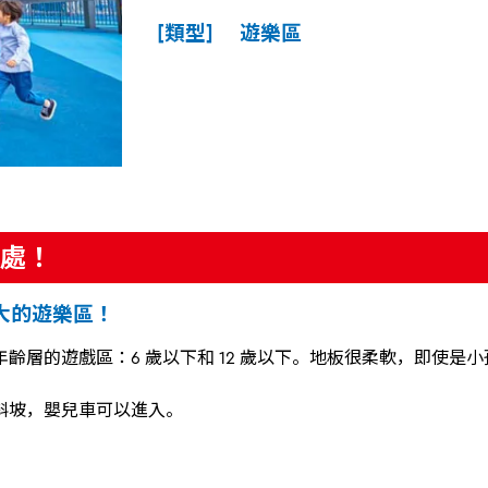
[類型] 遊樂區
處！
大的遊樂區！
齡層的遊戲區：6 歲以下和 12 歲以下。地板很柔軟，即使是
斜坡，嬰兒車可以進入。