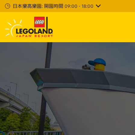
下
日本樂高樂園: 開園時間 09:00 - 18:00
一
步
主
要
內
容