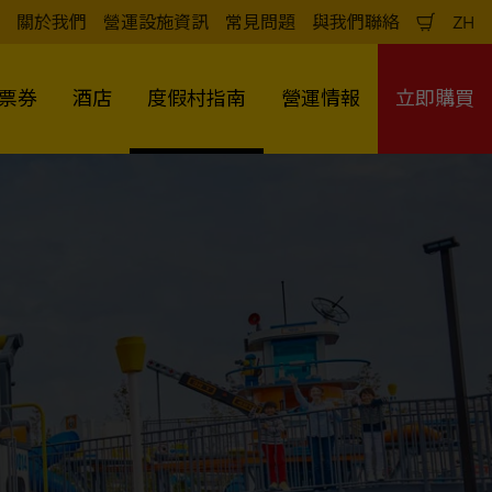
關於我們
營運設施資訊
常見問題
與我們聯絡
ZH
購
中
物
文
車
（
票券
酒店
度假村指南
營運情報
立即購買