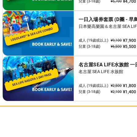
[類型] 遊樂區
處！
大的遊樂區！
齡層的遊戲區：6 歲以下和 12 歲以下。地板很柔軟，即使是
斜坡，嬰兒車可以進入。