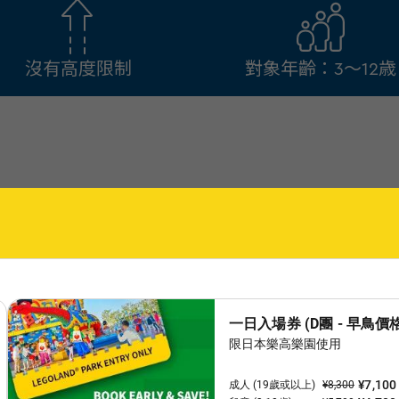
沒有高度限制
對象年齡：3～12歳
碼頭
The Wharf
**注意：**2026年6月1日（週一）至9月
團與灼熱（sha~kunetsu）Shakuser
爬上頂甲板，滑下滑梯，滑下桿，探索和玩
[區域] 樂高城市