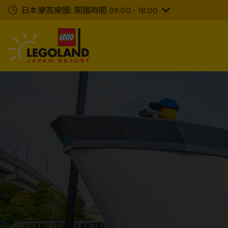
下
日本樂高樂園: 開園時間 09:00 - 18:00
一
步
主
要
內
容