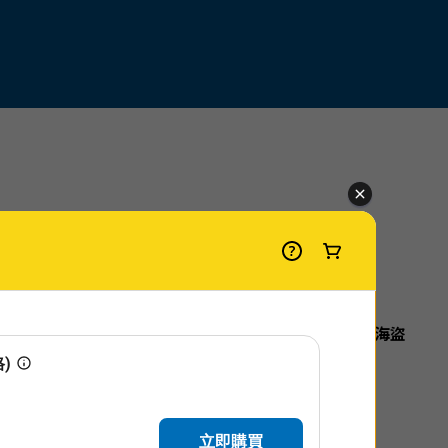
18日（週五）期間，The Wharf部分區域（框內）將因「海盜
cise」的準備及演出而暫時關閉。
詳情請點
此
查看。
船。 在隔壁，海岸警衛隊成員在水面上巡邏！