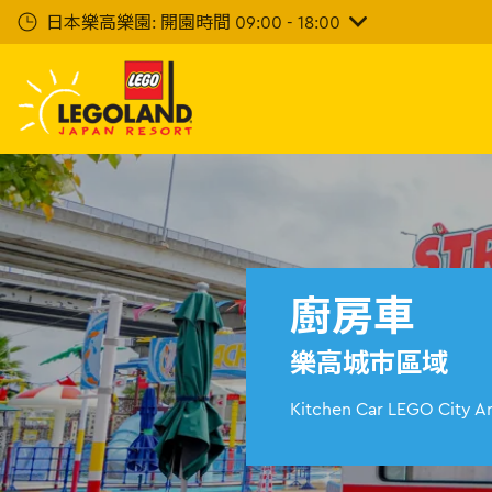
下
日本樂高樂園: 開園時間 09:00 - 18:00
一
步
主
要
內
容
廚房車
樂高城市區域
Kitchen Car LEGO City A