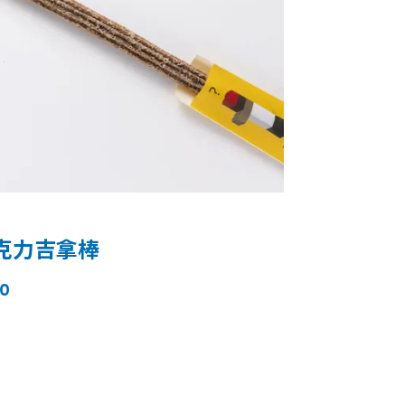
克力吉拿棒
0