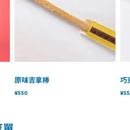
原味吉拿棒
巧
¥550
¥55
菜單