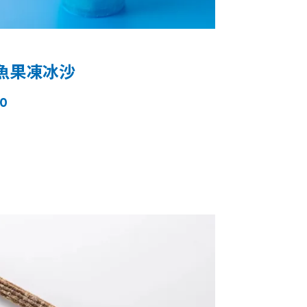
魚果凍冰沙
0