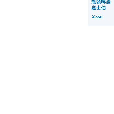
瓶裝啤酒
嘉士伯
￥650