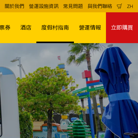
關於我們
營運設施資訊
常見問題
與我們聯絡
ZH
購
中
物
文
車
（
票券
酒店
度假村指南
營運情報
立即購買