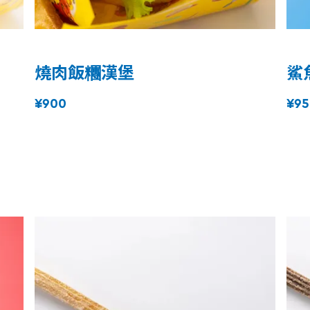
燒肉飯糰漢堡
鯊
¥900
¥95