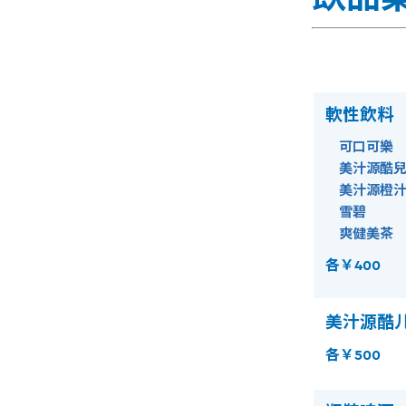
軟性飲料
可口可樂
美汁源酷兒
美汁源橙汁 
雪碧
爽健美茶
各￥400
美汁源酷儿
各￥500