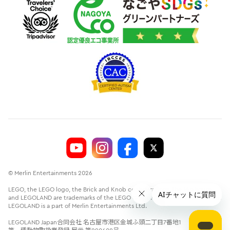
© Merlin Entertainments 2026
LEGO, the LEGO logo, the Brick and Knob configurations, the Minifigure
and LEGOLAND are trademarks of the LEGO Group.©2026 The LEGO Group.
LEGOLAND is a part of Merlin Entertainments Ltd.
LEGOLAND Japan合同会社 名古屋市港区金城ふ頭二丁目7番地1