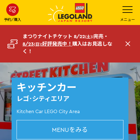
メ
メ
ニ
イ
ュ
ー
ン
予約/購入
メニュー
を
コ
開
く
ン
まつりナイトチケット 8/22
:完売・
(土)
テ
8/23
:好評発売中！
購入はお見逃しな
(日)
閉
ン
く！
じ
ツ
る
へ
キッチンカー
レゴ･シティエリア
Kitchen Car LEGO City Area
MENUをみる