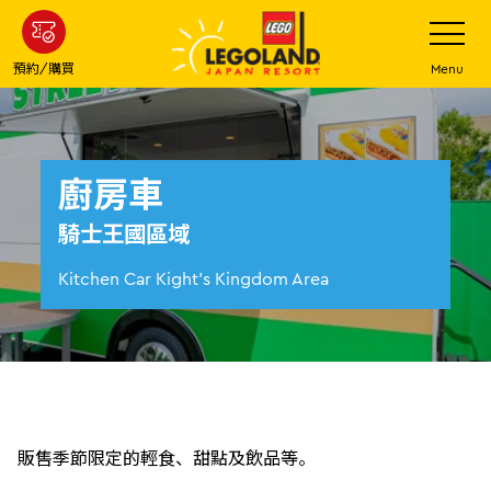
下
打
開
一
網
站
步
預約/購買
Menu
菜
主
單
要
內
容
廚房車
騎士王國區域
Kitchen Car Kight's Kingdom Area
販售季節限定的輕食、甜點及飲品等。