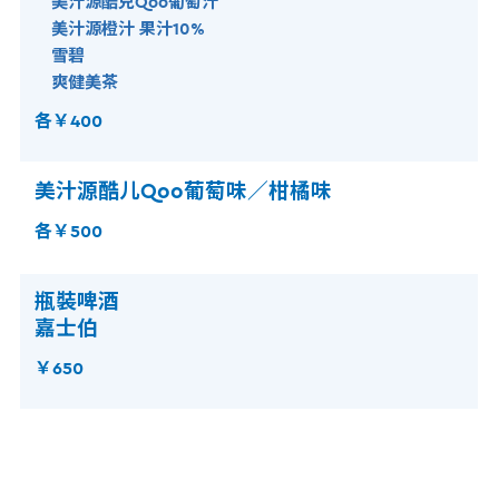
美汁源酷兒Qoo葡萄汁
美汁源橙汁 果汁10%
雪碧
爽健美茶
各￥400
美汁源酷儿Qoo葡萄味／柑橘味
各￥500
瓶裝啤酒
嘉士伯
￥650