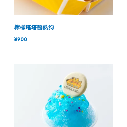
檸檬塔塔醬熱狗
¥900