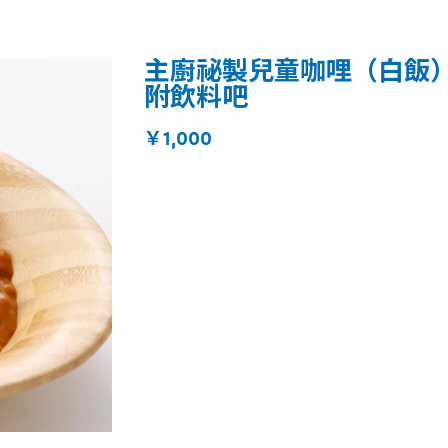
主廚祕製兒童咖哩（白飯
附飲料吧
￥1,000