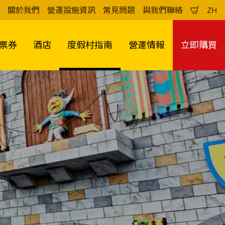
關於我們
營運設施資訊
常見問題
與我們聯絡
ZH
購
中
物
文
車
（
票券
酒店
度假村指南
營運情報
立即購買