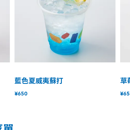
藍色夏威夷蘇打
草
¥650
¥65
菜單