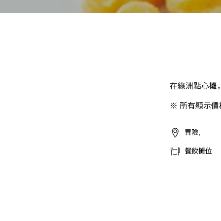
在綠洲點心攤
※ 所有顯示
冒險,
餐飲攤位