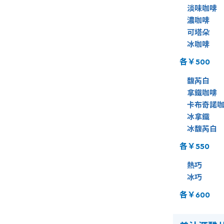
淡味咖啡
濃咖啡
可塔朵
冰咖啡
各￥500
馥芮白
拿鐵咖啡
卡布奇諾咖
冰拿鐵
冰馥芮白
各￥550
熱巧
冰
巧
各￥600