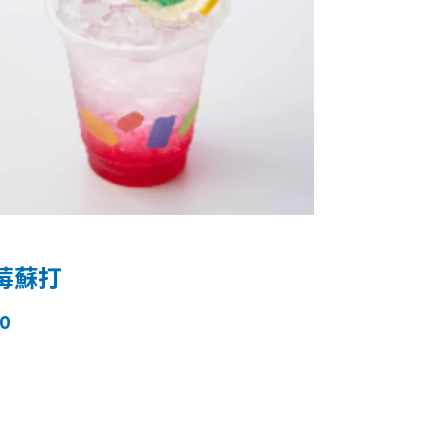
莓蘇打
0