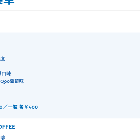
度
瓜口味
Qoo葡萄味
汁
0／一般 各￥400
OFFEE
啡