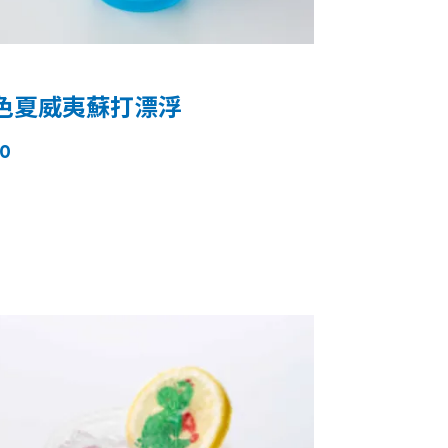
色夏威夷蘇打漂浮
0