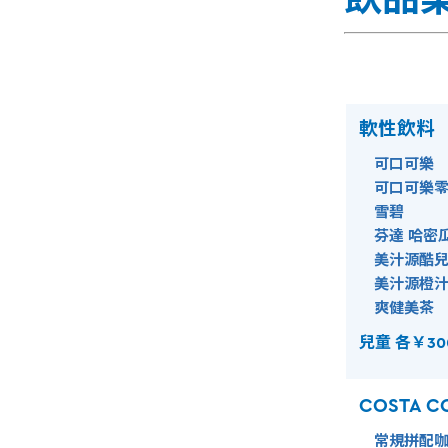
軟性飲料
可口可樂
可口可樂零
雪碧
芬達 哈密
美汁源酷兒
美汁源橙
爽健美茶
兒童 各￥30
COSTA C
常規拼配咖