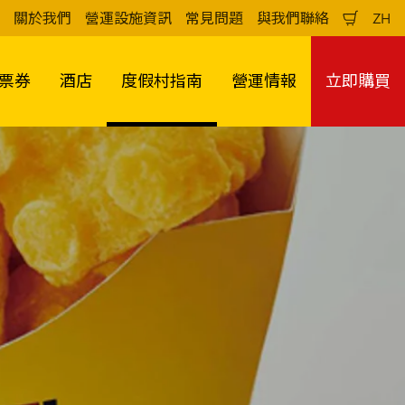
關於我們
營運設施資訊
常見問題
與我們聯絡
ZH
購
中
物
文
車
（
票券
酒店
度假村指南
營運情報
立即購買