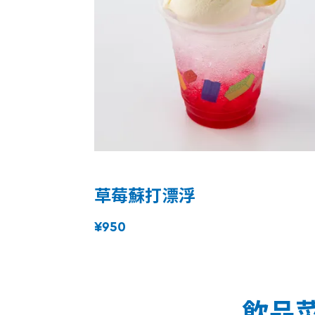
草莓蘇打漂浮
¥950
飲品