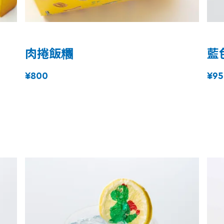
肉捲飯糰
藍
¥800
¥95