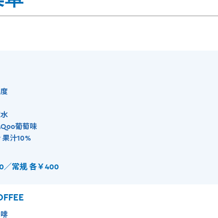
度
水
Qoo葡萄味
果汁10%
0／常规 各￥400
OFFEE
啡