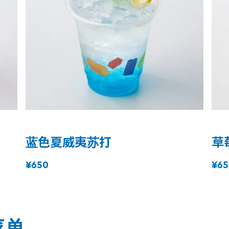
蓝色夏威夷苏打
草
¥650
¥65
菜单