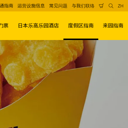
通指南
运营设施信息
常见问题
与我们联络
ZH
购
检
中
物
索
文
车
（
门票
日本乐高乐园酒店
度假区指南
来园指南