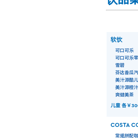
软饮
可口可乐
可口可乐零
雪碧
芬达香瓜汽
美汁源酷儿
美汁源橙汁 
爽健美茶
儿童 各￥30
COSTA C
常规拼配咖