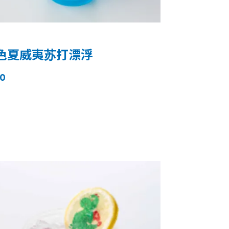
色夏威夷苏打漂浮
0