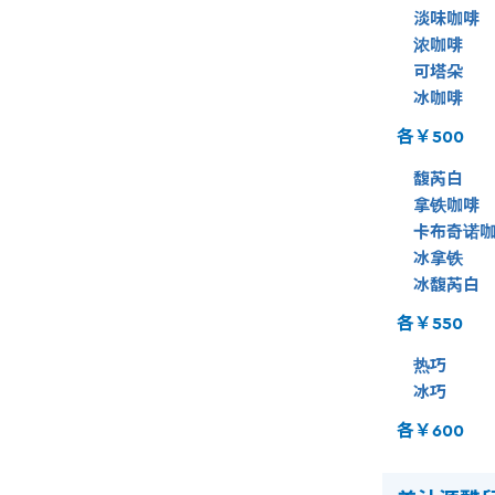
淡味咖啡
浓咖啡
可塔朵
冰咖啡
各￥500
馥芮白
拿铁咖啡
卡布奇诺咖
冰拿铁
冰馥芮白
各￥550
热巧
冰
巧
各￥600