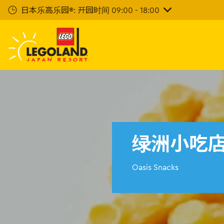
下
日本乐高乐园®: 开园时间 09:00 - 18:00
一
步
主
要
内
容
绿洲小吃
Oasis Snacks