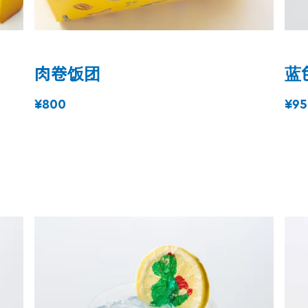
肉卷饭团
蓝
¥800
¥95