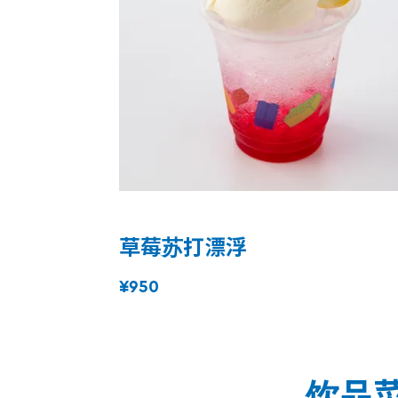
草莓苏打漂浮
¥950
饮品