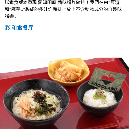
以素食版本重現 愛知田原 豬味噌炸豬排！我們在由“豆渣”
和“魔芋c”製成的多汁炸豬排上放上不含動物成分的自製味
噌醬。
彩 和食餐厅