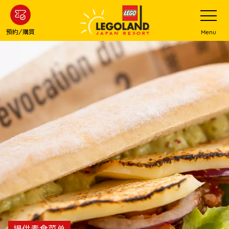
下
打
開
一
網
站
步
預約/購買
Menu
菜
主
單
要
內
容
提供素食菜单