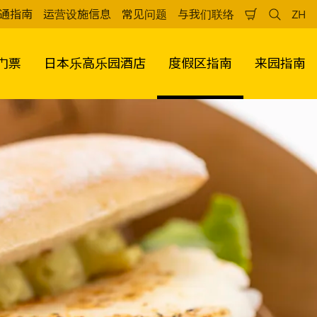
通指南
运营设施信息
常见问题
与我们联络
ZH
购
检
中
物
索
文
车
（
门票
日本乐高乐园酒店
度假区指南
来园指南