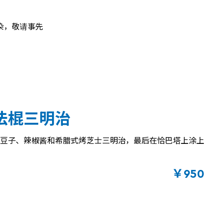
染，敬请事先
法棍三明治
豆子、辣椒酱和希腊式烤芝士三明治，最后在恰巴塔上涂上
￥950