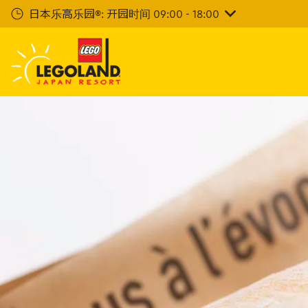
下
日本乐高乐园®: 开园时间 09:00 - 18:00
一
步
主
要
内
容